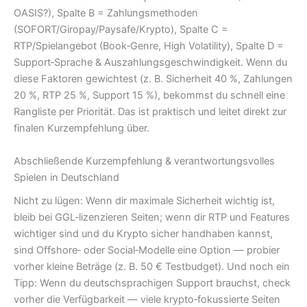
OASIS?), Spalte B = Zahlungsmethoden
(SOFORT/Giropay/Paysafe/Krypto), Spalte C =
RTP/Spielangebot (Book‑Genre, High Volatility), Spalte D =
Support‑Sprache & Auszahlungsgeschwindigkeit. Wenn du
diese Faktoren gewichtest (z. B. Sicherheit 40 %, Zahlungen
20 %, RTP 25 %, Support 15 %), bekommst du schnell eine
Rangliste per Priorität. Das ist praktisch und leitet direkt zur
finalen Kurzempfehlung über.
Abschließende Kurzempfehlung & verantwortungsvolles
Spielen in Deutschland
Nicht zu lügen: Wenn dir maximale Sicherheit wichtig ist,
bleib bei GGL‑lizenzieren Seiten; wenn dir RTP und Features
wichtiger sind und du Krypto sicher handhaben kannst,
sind Offshore‑ oder Social‑Modelle eine Option — probier
vorher kleine Beträge (z. B. 50 € Testbudget). Und noch ein
Tipp: Wenn du deutschsprachigen Support brauchst, check
vorher die Verfügbarkeit — viele krypto‑fokussierte Seiten