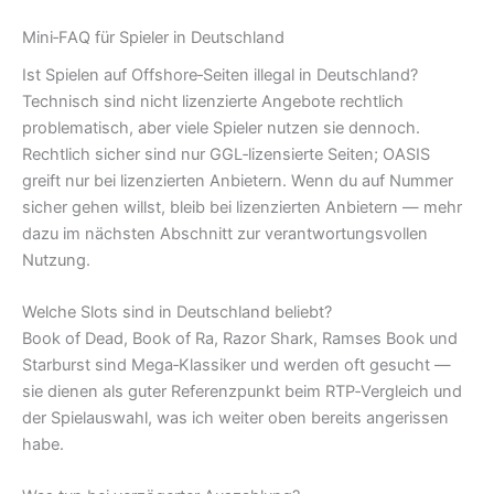
Mini‑FAQ für Spieler in Deutschland
Ist Spielen auf Offshore‑Seiten illegal in Deutschland?
Technisch sind nicht lizenzierte Angebote rechtlich
problematisch, aber viele Spieler nutzen sie dennoch.
Rechtlich sicher sind nur GGL‑lizensierte Seiten; OASIS
greift nur bei lizenzierten Anbietern. Wenn du auf Nummer
sicher gehen willst, bleib bei lizenzierten Anbietern — mehr
dazu im nächsten Abschnitt zur verantwortungsvollen
Nutzung.
Welche Slots sind in Deutschland beliebt?
Book of Dead, Book of Ra, Razor Shark, Ramses Book und
Starburst sind Mega‑Klassiker und werden oft gesucht —
sie dienen als guter Referenzpunkt beim RTP‑Vergleich und
der Spielauswahl, was ich weiter oben bereits angerissen
habe.