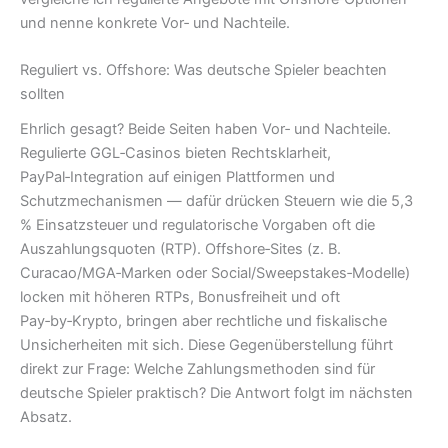
und nenne konkrete Vor‑ und Nachteile.
Reguliert vs. Offshore: Was deutsche Spieler beachten
sollten
Ehrlich gesagt? Beide Seiten haben Vor‑ und Nachteile.
Regulierte GGL‑Casinos bieten Rechtsklarheit,
PayPal‑Integration auf einigen Plattformen und
Schutzmechanismen — dafür drücken Steuern wie die 5,3
% Einsatzsteuer und regulatorische Vorgaben oft die
Auszahlungsquoten (RTP). Offshore‑Sites (z. B.
Curacao/MGA‑Marken oder Social/Sweepstakes‑Modelle)
locken mit höheren RTPs, Bonusfreiheit und oft
Pay‑by‑Krypto, bringen aber rechtliche und fiskalische
Unsicherheiten mit sich. Diese Gegenüberstellung führt
direkt zur Frage: Welche Zahlungsmethoden sind für
deutsche Spieler praktisch? Die Antwort folgt im nächsten
Absatz.