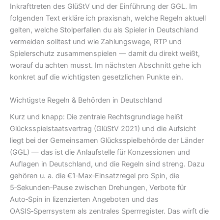
Inkrafttreten des GlüStV und der Einführung der GGL. Im
folgenden Text erkläre ich praxisnah, welche Regeln aktuell
gelten, welche Stolperfallen du als Spieler in Deutschland
vermeiden solltest und wie Zahlungswege, RTP und
Spielerschutz zusammenspielen — damit du direkt weißt,
worauf du achten musst. Im nächsten Abschnitt gehe ich
konkret auf die wichtigsten gesetzlichen Punkte ein.
Wichtigste Regeln & Behörden in Deutschland
Kurz und knapp: Die zentrale Rechtsgrundlage heißt
Glücksspielstaatsvertrag (GlüStV 2021) und die Aufsicht
liegt bei der Gemeinsamen Glücksspielbehörde der Länder
(GGL) — das ist die Anlaufstelle für Konzessionen und
Auflagen in Deutschland, und die Regeln sind streng. Dazu
gehören u. a. die €1‑Max‑Einsatzregel pro Spin, die
5‑Sekunden‑Pause zwischen Drehungen, Verbote für
Auto‑Spin in lizenzierten Angeboten und das
OASIS‑Sperrsystem als zentrales Sperrregister. Das wirft die