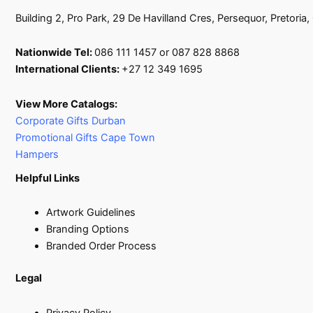
Building 2, Pro Park, 29 De Havilland Cres, Persequor, Pretoria
Nationwide Tel:
086 111 1457 or 087 828 8868
International Clients:
+27 12 349 1695
View More Catalogs:
Corporate Gifts Durban
Promotional Gifts Cape Town
Hampers
Helpful Links
Artwork Guidelines
Branding Options
Branded Order Process
Legal
Privacy Policy