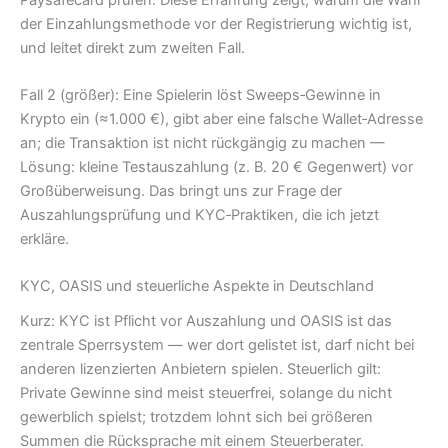
der Einzahlungsmethode vor der Registrierung wichtig ist,
und leitet direkt zum zweiten Fall.
Fall 2 (größer): Eine Spielerin löst Sweeps‑Gewinne in
Krypto ein (≈1.000 €), gibt aber eine falsche Wallet‑Adresse
an; die Transaktion ist nicht rückgängig zu machen —
Lösung: kleine Testauszahlung (z. B. 20 € Gegenwert) vor
Großüberweisung. Das bringt uns zur Frage der
Auszahlungsprüfung und KYC‑Praktiken, die ich jetzt
erkläre.
KYC, OASIS und steuerliche Aspekte in Deutschland
Kurz: KYC ist Pflicht vor Auszahlung und OASIS ist das
zentrale Sperrsystem — wer dort gelistet ist, darf nicht bei
anderen lizenzierten Anbietern spielen. Steuerlich gilt:
Private Gewinne sind meist steuerfrei, solange du nicht
gewerblich spielst; trotzdem lohnt sich bei größeren
Summen die Rücksprache mit einem Steuerberater.