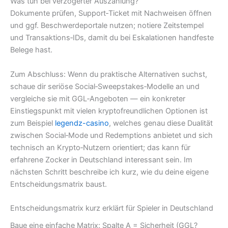
Was tun bei verzögerter Auszahlung?
Dokumente prüfen, Support‑Ticket mit Nachweisen öffnen
und ggf. Beschwerdeportale nutzen; notiere Zeitstempel
und Transaktions‑IDs, damit du bei Eskalationen handfeste
Belege hast.
Zum Abschluss: Wenn du praktische Alternativen suchst,
schaue dir seriöse Social‑Sweepstakes‑Modelle an und
vergleiche sie mit GGL‑Angeboten — ein konkreter
Einstiegspunkt mit vielen kryptofreundlichen Optionen ist
zum Beispiel
legendz-casino
, welches genau diese Dualität
zwischen Social‑Mode und Redemptions anbietet und sich
technisch an Krypto‑Nutzern orientiert; das kann für
erfahrene Zocker in Deutschland interessant sein. Im
nächsten Schritt beschreibe ich kurz, wie du deine eigene
Entscheidungsmatrix baust.
Entscheidungsmatrix kurz erklärt für Spieler in Deutschland
Baue eine einfache Matrix: Spalte A = Sicherheit (GGL?