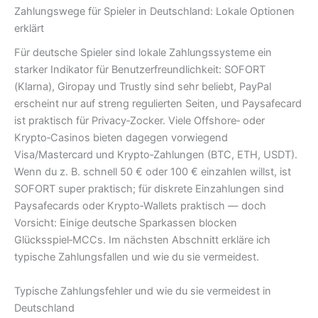
Zahlungswege für Spieler in Deutschland: Lokale Optionen
erklärt
Für deutsche Spieler sind lokale Zahlungssysteme ein
starker Indikator für Benutzerfreundlichkeit: SOFORT
(Klarna), Giropay und Trustly sind sehr beliebt, PayPal
erscheint nur auf streng regulierten Seiten, und Paysafecard
ist praktisch für Privacy‑Zocker. Viele Offshore‑ oder
Krypto‑Casinos bieten dagegen vorwiegend
Visa/Mastercard und Krypto‑Zahlungen (BTC, ETH, USDT).
Wenn du z. B. schnell 50 € oder 100 € einzahlen willst, ist
SOFORT super praktisch; für diskrete Einzahlungen sind
Paysafecards oder Krypto‑Wallets praktisch — doch
Vorsicht: Einige deutsche Sparkassen blocken
Glücksspiel‑MCCs. Im nächsten Abschnitt erkläre ich
typische Zahlungsfallen und wie du sie vermeidest.
Typische Zahlungsfehler und wie du sie vermeidest in
Deutschland