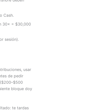
ffshore deben
o Cash.
on 30× = $30,000
or sesión).
tribuciones, usar
tes de pedir
as ($200–$500
guiente bloque doy
ltado: te tardas