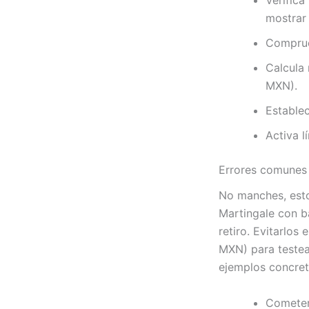
Verifica
mostrar 
Comprue
Calcula
MXN).
Establec
Activa l
Errores comunes 
No manches, estos
Martingale con b
retiro. Evitarlo
MXN) para testear
ejemplos concret
Cometer 