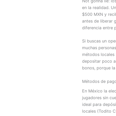
Not gonna lie: l
en la realidad. U
$500 MXN y rec
antes de liberar 
diferencia entre 
Si buscas un ope
muchas personas
métodos locales 
depositar poco a
bonos, porque la 
Métodos de pago 
En México la ele
jugadores sin cu
ideal para depós
locales (Todito 