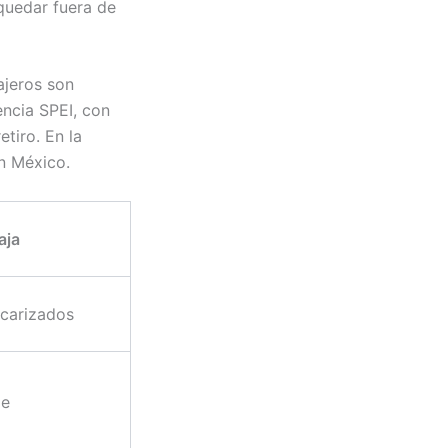
quedar fuera de
ajeros son
ncia SPEI, con
tiro. En la
n México.
aja
ncarizados
le