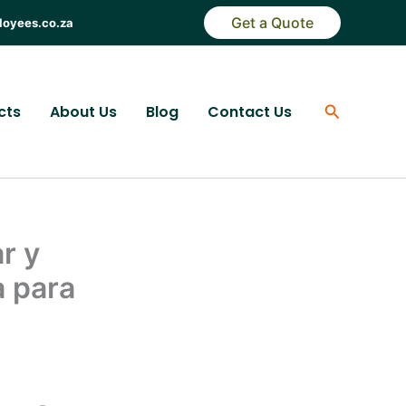
Get a Quote
loyees.co.za
Search
cts
About Us
Blog
Contact Us
r y
a para