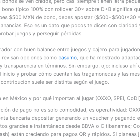
os bonos se ven chidos, pero casi siempre tienen letra pequ
n bono típico 100% con rollover 30× sobre D+B significa qu
ibes $500 MXN de bono, debes apostar ($500+$500)×30 
ganancias. Eso es un dato que pocos te dicen con claridad 
probar juegos y perseguir pérdidas.
rador con buen balance entre juegos y cajero para jugador
 revisan opciones como
casumo
, que ha mostrado adapta
y transparencia en términos. Sin embargo, ojo: incluso ahí
l inicio y probar cómo cuentan las tragamonedas y las mesa
contribución suele ser distinta según el juego.
en México y por qué importan al jugar (OXXO, SPEI, CoDi
cción de pago no es solo comodidad, es operatividad: OXX
enta bancaria depositar generando un voucher y pagando en
itos grandes e instantáneos desde BBVA o Citibanamex; CoD
Cash) están creciendo para pagos QR y rápidos. Si planeas 