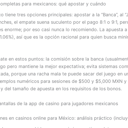
completas para mexicanos: qué apostar y cuándo
co tiene tres opciones principales: apostar a la “Banca”, al “
hes, el empate suena suculento por el pago 8:1 o 9:1, pero
s enorme; por eso casi nunca lo recomiendo. La apuesta a 
1.06%), así que es la opción racional para quien busca mini
íjate en estos puntos: la comisión sobre la banca (usualme
ago pero mantiene la mejor expectativa; evita sistemas com
itada, porque una racha mala te puede sacar del juego en u
emplos numéricos para sesiones de $500 y $5,000 MXN y e
 y del tamaño de apuesta en los requisitos de los bonos.
nes en casinos online para México: análisis práctico (incl