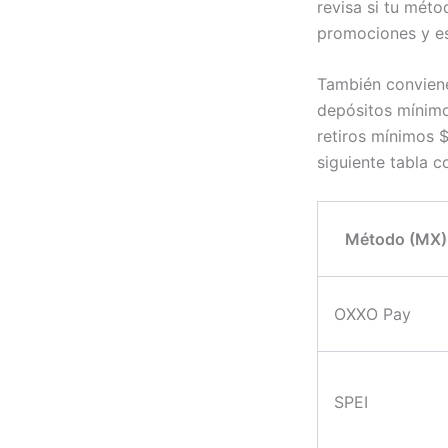
revisa si tu mét
promociones y es
También conviene 
depósitos mínim
retiros mínimos $
siguiente tabla 
Método (MX)
OXXO Pay
SPEI