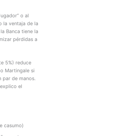
Jugador” o al
 la ventaja de la
la Banca tiene la
mizar pérdidas a
nte 5%) reduce
o Martingale si
n par de manos.
xplico el
uye casumo)