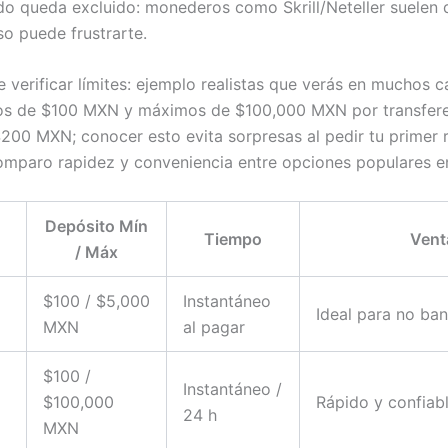
odo queda excluido: monederos como Skrill/Neteller suelen 
o puede frustrarte.
verificar límites: ejemplo realistas que verás en muchos c
os de $100 MXN y máximos de $100,000 MXN por transfere
200 MXN; conocer esto evita sorpresas al pedir tu primer re
comparo rapidez y conveniencia entre opciones populares e
Depósito Mín
Tiempo
Vent
/ Máx
$100 / $5,000
Instantáneo
Ideal para no ba
MXN
al pagar
$100 /
Instantáneo /
$100,000
Rápido y confiab
24 h
MXN