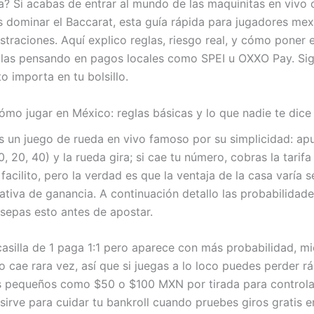
? Si acabas de entrar al mundo de las maquinitas en viv
s dominar el Baccarat, esta guía rápida para jugadores mex
ustraciones. Aquí explico reglas, riesgo real, y cómo poner 
illas pensando en pagos locales como SPEI u OXXO Pay. Si
o importa en tu bolsillo.
mo jugar en México: reglas básicas y lo que nadie te dice
 un juego de rueda en vivo famoso por su simplicidad: ap
0, 20, 40) y la rueda gira; si cae tu número, cobras la tarif
acilito, pero la verdad es que la ventaja de la casa varía s
tiva de ganancia. A continuación detallo las probabilidade
sepas esto antes de apostar.
asilla de 1 paga 1:1 pero aparece con más probabilidad, mi
 cae rara vez, así que si juegas a lo loco puedes perder r
 pequeños como $50 o $100 MXN por tirada para controlar
 sirve para cuidar tu bankroll cuando pruebes giros gratis