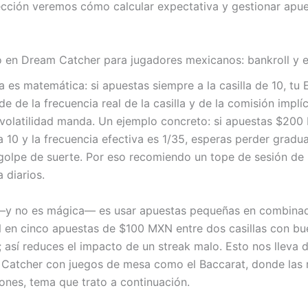
sección veremos cómo calcular expectativa y gestionar apue
o en Dream Catcher para jugadores mexicanos: bankroll y 
a es matemática: si apuestas siempre a la casilla de 10, tu 
 de la frecuencia real de la casilla y de la comisión implíc
 volatilidad manda. Un ejemplo concreto: si apuestas $20
la 10 y la frecuencia efectiva es 1/35, esperas perder grad
golpe de suerte. Por eso recomiendo un tope de sesión de
 diarios.
l —y no es mágica— es usar apuestas pequeñas en combinad
 en cinco apuestas de $100 MXN entre dos casillas con bu
 así reduces el impacto de un streak malo. Esto nos lleva d
atcher con juegos de mesa como el Baccarat, donde las r
ones, tema que trato a continuación.