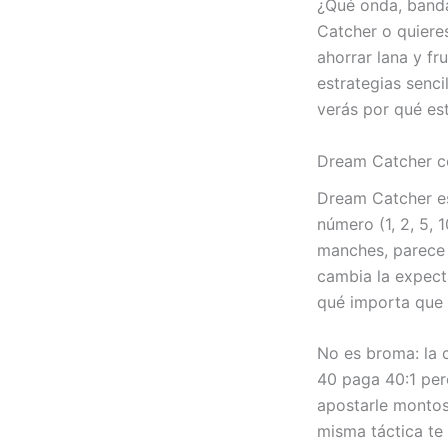
¿Qué onda, banda
Catcher o quiere
ahorrar lana y fr
estrategias senc
verás por qué est
Dream Catcher có
Dream Catcher es
número (1, 2, 5, 1
manches, parece f
cambia la expecta
qué importa que 
No es broma: la c
40 paga 40:1 pero
apostarle montos
misma táctica te