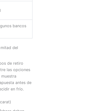
l
algunos bancos
 mitad del
pos de retiro
tre las opciones
y muestra
 apuesta antes de
idir en frío.
carat)