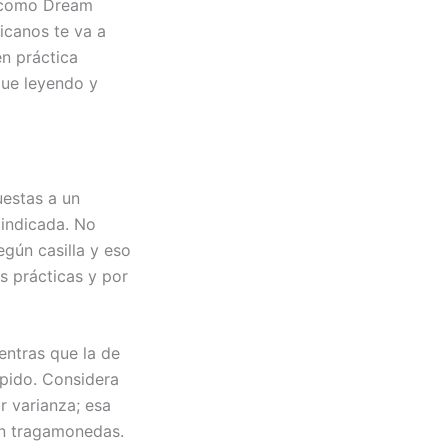
o como Dream
icanos te va a
en práctica
gue leyendo y
uestas a un
a indicada. No
egún casilla y eso
s prácticas y por
entras que la de
ápido. Considera
 varianza; esa
 en tragamonedas.