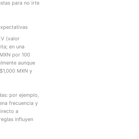
stas para no irte
expectativas
EV (valor
ita; en una
0 MXN por 100
ualmente aunque
 $1,000 MXN y
as: por ejemplo,
ena frecuencia y
irecto a
eglas influyen