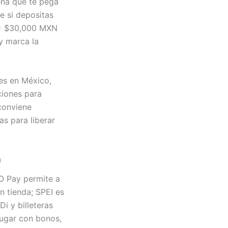
eña que te pega
e si depositas
= $30,000 MXN
y marca la
es en México,
ciones para
 conviene
s para liberar
)
O Pay permite a
 tienda; SPEI es
i y billeteras
jugar con bonos,