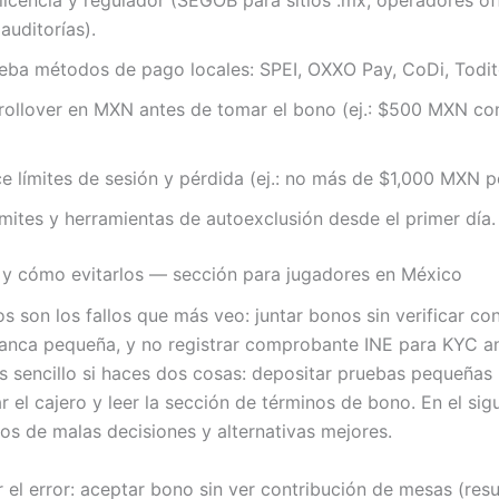
 licencia y regulador (SEGOB para sitios .mx; operadores o
auditorías).
ba métodos de pago locales: SPEI, OXXO Pay, CoDi, Todit
 rollover en MXN antes de tomar el bono (ej.: $500 MXN c
e límites de sesión y pérdida (ej.: no más de $1,000 MXN p
ímites y herramientas de autoexclusión desde el primer día.
y cómo evitarlos — sección para jugadores en México
 son los fallos que más veo: juntar bonos sin verificar con
anca pequeña, y no registrar comprobante INE para KYC an
s es sencillo si haces dos cosas: depositar pruebas pequeñ
 el cajero y leer la sección de términos de bono. En el si
os de malas decisiones y alternativas mejores.
el error: aceptar bono sin ver contribución de mesas (resu