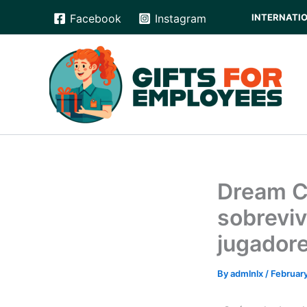
Skip
INTERNATION
Facebook
Instagram
to
content
Dream C
sobreviv
jugador
By
admlnlx
/
February