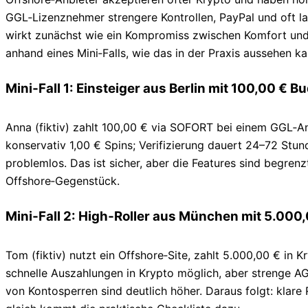
GGL‑Lizenznehmer strengere Kontrollen, PayPal und oft l
wirkt zunächst wie ein Kompromiss zwischen Komfort und S
anhand eines Mini‑Falls, wie das in der Praxis aussehen ka
Mini‑Fall 1: Einsteiger aus Berlin mit 100,00 € B
Anna (fiktiv) zahlt 100,00 € via SOFORT bei einem GGL‑An
konservativ 1,00 € Spins; Verifizierung dauert 24–72 Stu
problemlos. Das ist sicher, aber die Features sind begren
Offshore‑Gegenstück.
Mini‑Fall 2: High‑Roller aus München mit 5.000
Tom (fiktiv) nutzt ein Offshore‑Site, zahlt 5.000,00 € in 
schnelle Auszahlungen in Krypto möglich, aber strenge 
von Kontosperren sind deutlich höher. Daraus folgt: klare