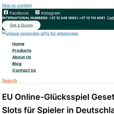
Skip to content
Facebook
Instagram
INTERNATIONAL NUMBERS: +27 12 349 1695 / +27 12 110 4091 |
in
Get a Quote
Home
Products
About Us
Blog
Contact Us
Search
EU Online-Glücksspiel Gese
Slots für Spieler in Deutschl