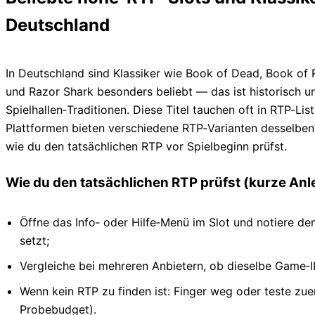
Deutschland
In Deutschland sind Klassiker wie Book of Dead, Book of
und Razor Shark besonders beliebt — das ist historisch 
Spielhallen‑Traditionen. Diese Titel tauchen oft in RTP‑Li
Plattformen bieten verschiedene RTP‑Varianten desselben T
wie du den tatsächlichen RTP vor Spielbeginn prüfst.
Wie du den tatsächlichen RTP prüfst (kurze Anle
Öffne das Info‑ oder Hilfe‑Menü im Slot und notiere d
setzt;
Vergleiche bei mehreren Anbietern, ob dieselbe Game‑I
Wenn kein RTP zu finden ist: Finger weg oder teste zuer
Probebudget).