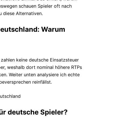
 deswegen schauen Spieler oft nach
 diese Alternativen.
 Deutschland: Warum
) zahlen keine deutsche Einsatzsteuer
ber, weshalb dort nominal höhere RTPs
ken. Weiter unten analysiere ich echte
beversprechen reinfällst.
ür deutsche Spieler?