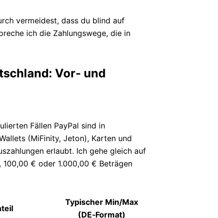
urch vermeidest, dass du blind auf
reche ich die Zahlungswege, die in
tschland: Vor‑ und
lierten Fällen PayPal sind in
allets (MiFinity, Jeton), Karten und
zahlungen erlaubt. Ich gehe gleich auf
, 100,00 € oder 1.000,00 € Beträgen
Typischer Min/Max
teil
(DE‑Format)