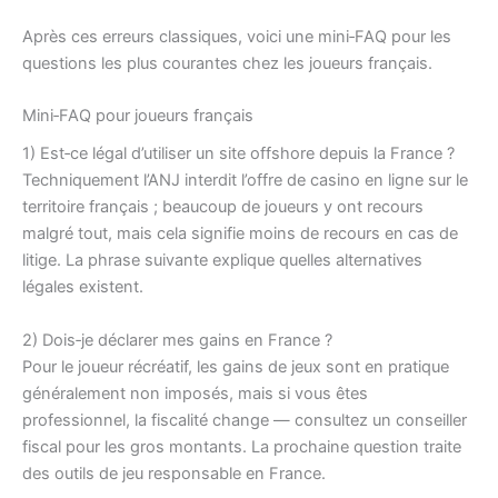
Après ces erreurs classiques, voici une mini‑FAQ pour les
questions les plus courantes chez les joueurs français.
Mini‑FAQ pour joueurs français
1) Est‑ce légal d’utiliser un site offshore depuis la France ?
Techniquement l’ANJ interdit l’offre de casino en ligne sur le
territoire français ; beaucoup de joueurs y ont recours
malgré tout, mais cela signifie moins de recours en cas de
litige. La phrase suivante explique quelles alternatives
légales existent.
2) Dois‑je déclarer mes gains en France ?
Pour le joueur récréatif, les gains de jeux sont en pratique
généralement non imposés, mais si vous êtes
professionnel, la fiscalité change — consultez un conseiller
fiscal pour les gros montants. La prochaine question traite
des outils de jeu responsable en France.