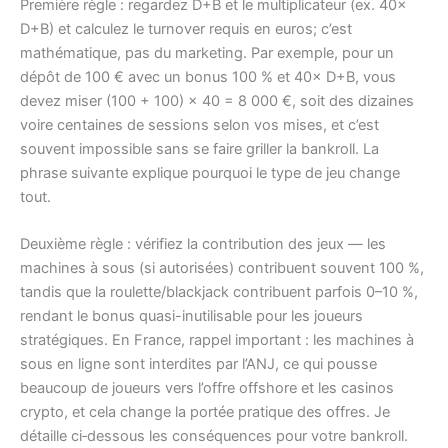
Première règle : regardez D+B et le multiplicateur (ex. 40×
D+B) et calculez le turnover requis en euros; c’est
mathématique, pas du marketing. Par exemple, pour un
dépôt de 100 € avec un bonus 100 % et 40× D+B, vous
devez miser (100 + 100) × 40 = 8 000 €, soit des dizaines
voire centaines de sessions selon vos mises, et c’est
souvent impossible sans se faire griller la bankroll. La
phrase suivante explique pourquoi le type de jeu change
tout.
Deuxième règle : vérifiez la contribution des jeux — les
machines à sous (si autorisées) contribuent souvent 100 %,
tandis que la roulette/blackjack contribuent parfois 0–10 %,
rendant le bonus quasi-inutilisable pour les joueurs
stratégiques. En France, rappel important : les machines à
sous en ligne sont interdites par l’ANJ, ce qui pousse
beaucoup de joueurs vers l’offre offshore et les casinos
crypto, et cela change la portée pratique des offres. Je
détaille ci‑dessous les conséquences pour votre bankroll.