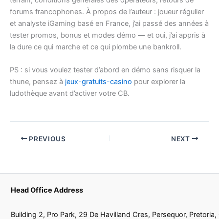
forums francophones. À propos de l’auteur : joueur régulier
et analyste iGaming basé en France, j’ai passé des années à
tester promos, bonus et modes démo — et oui, j’ai appris à
la dure ce qui marche et ce qui plombe une bankroll.
PS : si vous voulez tester d’abord en démo sans risquer la
thune, pensez à
jeux-gratuits-casino
pour explorer la
ludothèque avant d’activer votre CB.
PREVIOUS
NEXT
Head Office Address
Building 2, Pro Park, 29 De Havilland Cres, Persequor, Pretoria