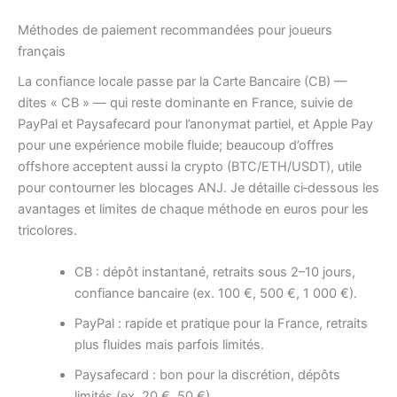
Méthodes de paiement recommandées pour joueurs
français
La confiance locale passe par la Carte Bancaire (CB) —
dites « CB » — qui reste dominante en France, suivie de
PayPal et Paysafecard pour l’anonymat partiel, et Apple Pay
pour une expérience mobile fluide; beaucoup d’offres
offshore acceptent aussi la crypto (BTC/ETH/USDT), utile
pour contourner les blocages ANJ. Je détaille ci‑dessous les
avantages et limites de chaque méthode en euros pour les
tricolores.
CB : dépôt instantané, retraits sous 2–10 jours,
confiance bancaire (ex. 100 €, 500 €, 1 000 €).
PayPal : rapide et pratique pour la France, retraits
plus fluides mais parfois limités.
Paysafecard : bon pour la discrétion, dépôts
limités (ex. 20 €, 50 €).