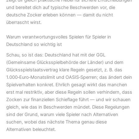
und bereitet dich auf typische Beschwerden vor, die
deutsche Zocker erleben können — damit du nicht
überrascht wirst.
Warum verantwortungsvolles Spielen für Spieler in
Deutschland so wichtig ist
Schau, so ist das: Deutschland hat mit der GGL
(Gemeinsame Glücksspielbehörde der Länder) und dem
Glücksspielstaatsvertrag klare Regeln gesetzt, z. B. das
1.000‑Euro‑Monatslimit und OASIS‑Sperren; das ändert dein
Spielverhalten konkret. Ehrlich gesagt wirkt das manchen
erst mal restriktiv, aber diese Regeln sollen verhindern, dass
Zocken zur finanziellen Schieflage führt — und wir schauen
gleich, wie das in Beschwerden mündet. Diese Regelungen
sind der Grund, warum viele Spieler nach Alternativen
suchen, wobei das nächste Thema genau diese
Alternativen beleuchtet.