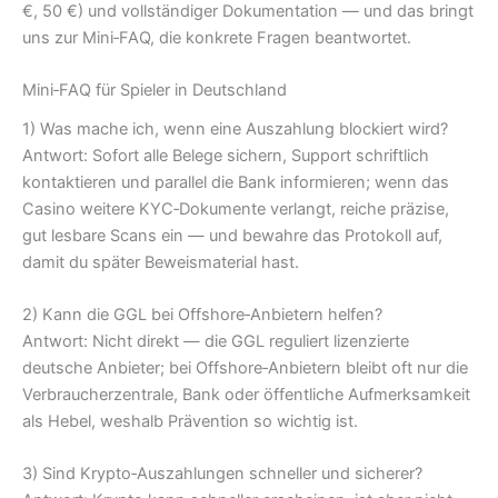
€, 50 €) und vollständiger Dokumentation — und das bringt
uns zur Mini‑FAQ, die konkrete Fragen beantwortet.
Mini‑FAQ für Spieler in Deutschland
1) Was mache ich, wenn eine Auszahlung blockiert wird?
Antwort: Sofort alle Belege sichern, Support schriftlich
kontaktieren und parallel die Bank informieren; wenn das
Casino weitere KYC‑Dokumente verlangt, reiche präzise,
gut lesbare Scans ein — und bewahre das Protokoll auf,
damit du später Beweismaterial hast.
2) Kann die GGL bei Offshore‑Anbietern helfen?
Antwort: Nicht direkt — die GGL reguliert lizenzierte
deutsche Anbieter; bei Offshore‑Anbietern bleibt oft nur die
Verbraucherzentrale, Bank oder öffentliche Aufmerksamkeit
als Hebel, weshalb Prävention so wichtig ist.
3) Sind Krypto‑Auszahlungen schneller und sicherer?