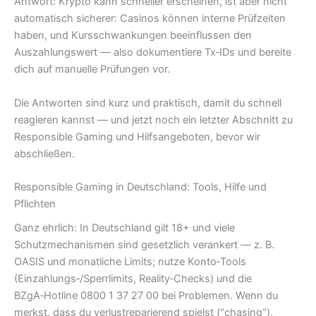
Antwort: Krypto kann schneller erscheinen, ist aber nicht
automatisch sicherer: Casinos können interne Prüfzeiten
haben, und Kursschwankungen beeinflussen den
Auszahlungswert — also dokumentiere Tx‑IDs und bereite
dich auf manuelle Prüfungen vor.
Die Antworten sind kurz und praktisch, damit du schnell
reagieren kannst — und jetzt noch ein letzter Abschnitt zu
Responsible Gaming und Hilfsangeboten, bevor wir
abschließen.
Responsible Gaming in Deutschland: Tools, Hilfe und
Pflichten
Ganz ehrlich: In Deutschland gilt 18+ und viele
Schutzmechanismen sind gesetzlich verankert — z. B.
OASIS und monatliche Limits; nutze Konto‑Tools
(Einzahlungs‑/Sperrlimits, Reality‑Checks) und die
BZgA‑Hotline 0800 1 37 27 00 bei Problemen. Wenn du
merkst, dass du verlustreparierend spielst (“chasing”),