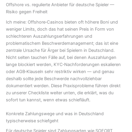
Offshore vs. regulierte Anbieter für deutsche Spieler —
Risiko gegen Freiheit
Ich meine: Offshore‑Casinos bieten oft höhere Boni und
weniger Limits, doch das hat seinen Preis in Form von
schlechteren Auszahlungserfahrungen und
problematischem Beschwerdemanagement; das ist eine
zentrale Ursache für Ärger bei Spielern in Deutschland.
Nicht selten tauchen Fälle auf, bei denen Auszahlungen
lange blockiert werden, KYC‑Nachforderungen eskalieren
oder AGB‑Klauseln sehr restriktiv wirken — und genau
deshalb sollte jede Beschwerde nachvollziehbar
dokumentiert werden. Diese Praxisprobleme führen direkt
zu unserer Checkliste weiter unten, die erklärt, was du
sofort tun kannst, wenn etwas schiefläuft.
Konkrete Zahlungswege und was in Deutschland
typischerweise schiefgeht
Für deutsche Spieler sind Zahlungsarten wie SOFORT