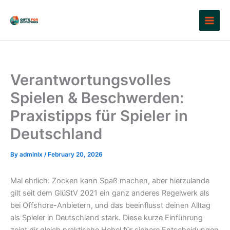
Skip
to
content
Verantwortungsvolles
Spielen & Beschwerden:
Praxistipps für Spieler in
Deutschland
By
admlnlx
/
February 20, 2026
Mal ehrlich: Zocken kann Spaß machen, aber hierzulande
gilt seit dem GlüStV 2021 ein ganz anderes Regelwerk als
bei Offshore-Anbietern, und das beeinflusst deinen Alltag
als Spieler in Deutschland stark. Diese kurze Einführung
zeigt dir gleich praktische Hebel für sichere Entscheidungen