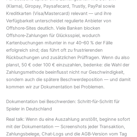
(Klarna), Giropay, Paysafecard, Trustly, PayPal sowie
Kreditkarten (Visa/Mastercard) relevant — und ihre
Verfügbarkeit unterscheidet regulierte Anbieter von
Offshore‑Sites deutlich. Viele Banken blocken
Offshore‑Zahlungen für Glücksspiel, wodurch
Kartenbuchungen mitunter in nur 40–60 % der Fälle
erfolgreich sind; das führt oft zu frustrierenden
Rückbuchungen und zusätzlichen Prüffragen. Wenn du also
planst, 50 € oder 100 € einzuzahlen, bedenke: die Wahl der
Zahlungsmethode beeinflusst nicht nur Geschwindigkeit,
sondern auch die spätere Beschwerdeposition — und damit
kommen wir zur Dokumentation bei Problemen.
Dokumentation bei Beschwerden: Schritt‑für‑Schritt für
Spieler in Deutschland
Real talk: Wenn du eine Auszahlung anstößt, beginne sofort
mit der Dokumentation — Screenshots jeder Transaktion,
Zahlungsbelege, Chat‑Logs und die AGB‑Version vom Tag