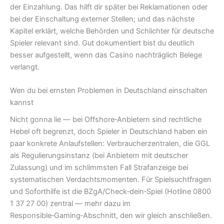
der Einzahlung. Das hilft dir später bei Reklamationen oder
bei der Einschaltung externer Stellen; und das nächste
Kapitel erklärt, welche Behörden und Schlichter für deutsche
Spieler relevant sind. Gut dokumentiert bist du deutlich
besser aufgestellt, wenn das Casino nachträglich Belege
verlangt.
Wen du bei ernsten Problemen in Deutschland einschalten
kannst
Nicht gonna lie — bei Offshore‑Anbietern sind rechtliche
Hebel oft begrenzt, doch Spieler in Deutschland haben ein
paar konkrete Anlaufstellen: Verbraucherzentralen, die GGL
als Regulierungsinstanz (bei Anbietern mit deutscher
Zulassung) und im schlimmsten Fall Strafanzeige bei
systematischen Verdachtsmomenten. Für Spielsuchtfragen
und Soforthilfe ist die BZgA/Check‑dein‑Spiel (Hotline 0800
1 37 27 00) zentral — mehr dazu im
Responsible‑Gaming‑Abschnitt, den wir gleich anschließen.