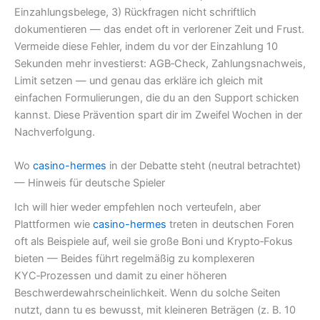
Einzahlungsbelege, 3) Rückfragen nicht schriftlich
dokumentieren — das endet oft in verlorener Zeit und Frust.
Vermeide diese Fehler, indem du vor der Einzahlung 10
Sekunden mehr investierst: AGB‑Check, Zahlungsnachweis,
Limit setzen — und genau das erkläre ich gleich mit
einfachen Formulierungen, die du an den Support schicken
kannst. Diese Prävention spart dir im Zweifel Wochen in der
Nachverfolgung.
Wo
casino-hermes
in der Debatte steht (neutral betrachtet)
— Hinweis für deutsche Spieler
Ich will hier weder empfehlen noch verteufeln, aber
Plattformen wie
casino-hermes
treten in deutschen Foren
oft als Beispiele auf, weil sie große Boni und Krypto‑Fokus
bieten — Beides führt regelmäßig zu komplexeren
KYC‑Prozessen und damit zu einer höheren
Beschwerdewahrscheinlichkeit. Wenn du solche Seiten
nutzt, dann tu es bewusst, mit kleineren Beträgen (z. B. 10