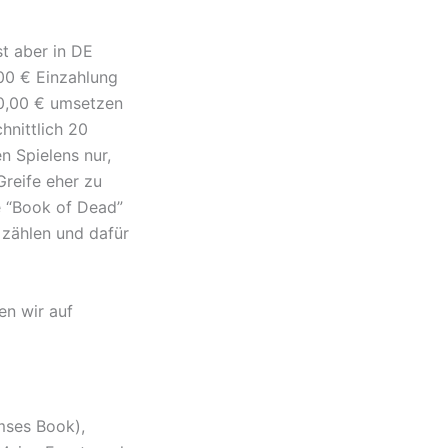
st aber in DE
00 € Einzahlung
0,00 € umsetzen
hnittlich 20
 Spielens nur,
Greife eher zu
e “Book of Dead”
 zählen und dafür
en wir auf
mses Book),