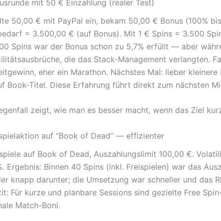
usrunde mit 50 € Einzahlung (realer Test)
ahlte 50,00 € mit PayPal ein, bekam 50,00 € Bonus (100% bi
darf = 3.500,00 € (auf Bonus). Mit 1 € Spins = 3.500 Spin
00 Spins war der Bonus schon zu 5,7% erfüllt — aber wäh
tilitätsausbrüche, die das Stack-Management verlangten. Fa
eitgewinn, eher ein Marathon. Nächstes Mal: lieber kleiner
uf Book-Titel. Diese Erfahrung führt direkt zum nächsten M
genfall zeigt, wie man es besser macht, wenn das Ziel kurz
spielaktion auf “Book of Dead” — effizienter
ispiele auf Book of Dead, Auszahlungslimit 100,00 €. Volatil
. Ergebnis: Binnen 40 Spins (inkl. Freispielen) war das Ausz
der knapp darunter; die Umsetzung war schneller und das R
azit: Für kurze und planbare Sessions sind gezielte Free Spi
hale Match-Boni.