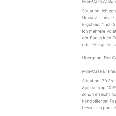
Mini-Case A: Bon
Situation: Ich z
Umsatz. Umsatzbe
Ergebnis: Nach 2
ich mehrere Vola
der Bonus kein Z
oder Freispiele a
Übergang: Der Ge
Mini-Case B: Frei
Situation: 20 Fre
Spielbeitrag 100%
schon erreicht o
kontrollierter. F
besser als pausc