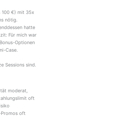
s 100 €) mit 35x
s nötig.
renddessen hatte
zit: Für mich war
e Bonus-Optionen
ini-Case.
e Sessions sind.
ität moderat,
ahlungslimit oft
isiko
n-Promos oft