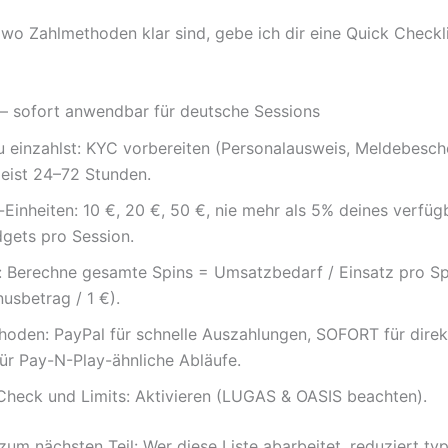
 wo Zahlmethoden klar sind, gebe ich dir eine Quick Checkl
— sofort anwendbar für deutsche Sessions
u einzahlst: KYC vorbereiten (Personalausweis, Meldebesc
eist 24–72 Stunden.
-Einheiten: 10 €, 20 €, 50 €, nie mehr als 5% deines verfüg
dgets pro Session.
i: Berechne gesamte Spins = Umsatzbedarf / Einsatz pro Sp
usbetrag / 1 €).
hoden: PayPal für schnelle Auszahlungen, SOFORT für direk
für Pay-N-Play-ähnliche Abläufe.
-Check und Limits: Aktivieren (LUGAS & OASIS beachten).
um nächsten Teil: Wer diese Liste abarbeitet, reduziert ty