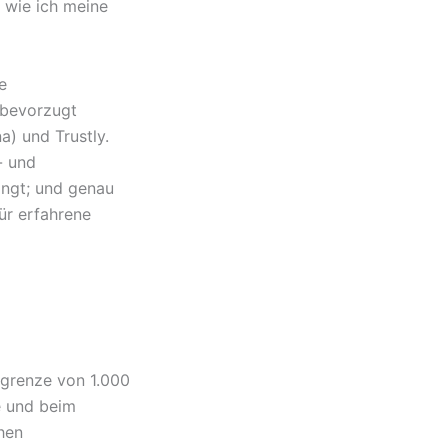
, wie ich meine
e
e bevorzugt
) und Trustly.
- und
angt; und genau
ür erfahrene
rgrenze von 1.000
e und beim
hen