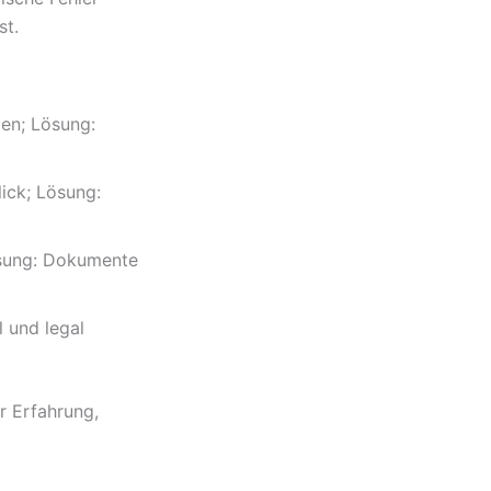
st.
gen; Lösung:
ick; Lösung:
ösung: Dokumente
 und legal
r Erfahrung,