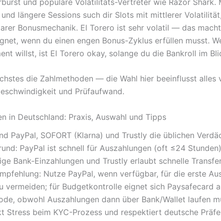
rburst und populäre Volatilitäts-Vertreter wie Razor Shark.
nd längere Sessions such dir Slots mit mittlerer Volatilitä
larer Bonusmechanik. El Torero ist sehr volatil — das mach
gnet, wenn du einen engen Bonus-Zyklus erfüllen musst. 
ent willst, ist El Torero okay, solange du die Bankroll im Bli
chstes die Zahlmethoden — die Wahl hier beeinflusst alles
eschwindigkeit und Prüfaufwand.
 in Deutschland: Praxis, Auswahl und Tipps
ind PayPal, SOFORT (Klarna) und Trustly die üblichen Verd
und: PayPal ist schnell für Auszahlungen (oft ≤24 Stunden
tige Bank-Einzahlungen und Trustly erlaubt schnelle Transfe
mpfehlung: Nutze PayPal, wenn verfügbar, für die erste Au
 vermeiden; für Budgetkontrolle eignet sich Paysafecard a
de, obwohl Auszahlungen dann über Bank/Wallet laufen m
t Stress beim KYC-Prozess und respektiert deutsche Präfe