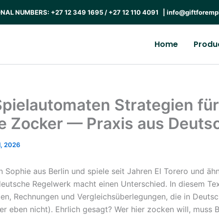
AL NUMBERS: +27 12 349 1695 / +27 12 110 4091 |
info@giftforemp
Home
Produ
pielautomaten Strategien für
e Zocker — Praxis aus Deuts
1, 2026
n Sophie aus Berlin und spiele seit Jahren El Torero und äh
 deutsche Regelwerk macht einen Unterschied. In diesem T
ien, Rechnungen und Vergleichsüberlegungen, die in Deutsc
er eben nicht). Ehrlich gesagt? Wer hier zocken will, muss B