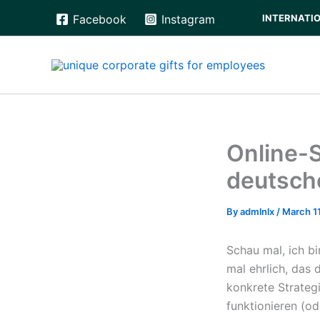
Skip
INTERNATION
Facebook
Instagram
to
content
Online-S
deutsch
By
admlnlx
/
March 1
Schau mal, ich bi
mal ehrlich, das
konkrete Strateg
funktionieren (od