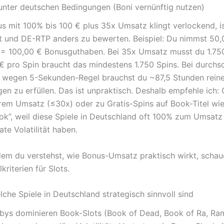
unter deutschen Bedingungen (Boni vernünftig nutzen)
us mit 100% bis 100 € plus 35x Umsatz klingt verlockend, i
it und DE-RTP anders zu bewerten. Beispiel: Du nimmst 50,
 = 100,00 € Bonusguthaben. Bei 35x Umsatz musst du 1.75
€ pro Spin braucht das mindestens 1.750 Spins. Bei durchsc
 wegen 5-Sekunden-Regel brauchst du ~87,5 Stunden reinen
n zu erfüllen. Das ist unpraktisch. Deshalb empfehle ich: 
erem Umsatz (≤30x) oder zu Gratis-Spins auf Book-Titel wi
k”, weil diese Spiele in Deutschland oft 100% zum Umsatz
te Volatilität haben.
m du verstehst, wie Bonus-Umsatz praktisch wirkt, schau
riterien für Slots.
che Spiele in Deutschland strategisch sinnvoll sind
bys dominieren Book-Slots (Book of Dead, Book of Ra, Ra