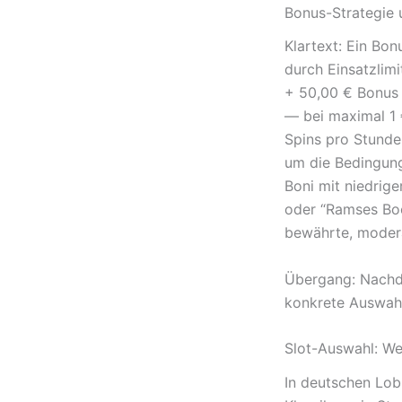
Bonus-Strategie 
Klartext: Ein Bon
durch Einsatzlim
+ 50,00 € Bonus
— bei maximal 1 
Spins pro Stunde
um die Bedingunge
Boni mit niedrig
oder “Ramses Boo
bewährte, modera
Übergang: Nachde
konkrete Auswahlk
Slot-Auswahl: Wel
In deutschen Lob